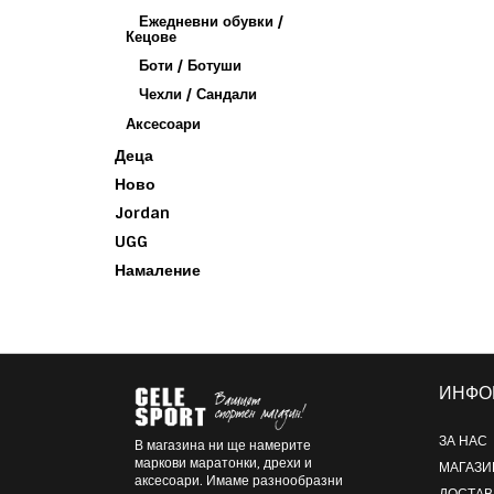
Ежедневни обувки /
Кецове
Боти / Ботуши
Чехли / Сандали
Аксесоари
Деца
Ново
Jordan
UGG
Намаление
ИНФО
ЗА НАС
В магазина ни ще намерите
маркови маратонки, дрехи и
МАГАЗИ
аксесоари. Имаме разнообразни
ДОСТАВ