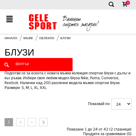
0
✕
НАЧАЛО
МЪЖЕ
ОБЛЕКЛО
БЛУЗИ
БЛУЗИ
Подготви се за есента с новата мъжка колекция спортни блузи с дълъг и
къс ръкав. Избери своя любим модел блуза Nike, Puma, Converse,
Reebok. Налични над 200 различни модела мъжки спортни блузи.
Размери: S, M, L, XL, XXL.
Показвай по:
1
2
>
Показани 1 до 24 от 42 (2 страници)
Продукти за сравняване (0)