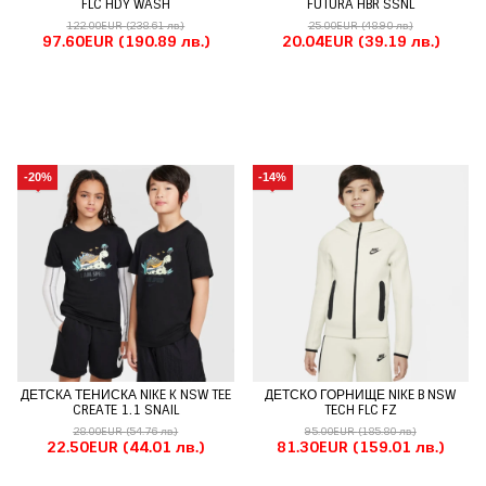
FLC HDY WASH
FUTURA HBR SSNL
122.00EUR
(238.61 лв.)
25.00EUR
(48.90 лв.)
97.60EUR
(190.89 лв.)
20.04EUR
(39.19 лв.)
-20%
-14%
ДЕТСКА ТЕНИСКА NIKE K NSW TEE
ДЕТСКО ГОРНИЩЕ NIKE B NSW
CREATE 1.1 SNAIL
TECH FLC FZ
28.00EUR
(54.76 лв.)
95.00EUR
(185.80 лв.)
22.50EUR
(44.01 лв.)
81.30EUR
(159.01 лв.)