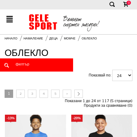
0
✕
НАЧАЛО
НАМАЛЕНИЕ
ДЕЦА
МОМЧЕ
ОБЛЕКЛО
ОБЛЕКЛО
Показвай по:
1
2
3
4
5
>
Показани 1 до 24 от 117 (5 страници)
Продукти за сравняване (0)
-13%
-20%