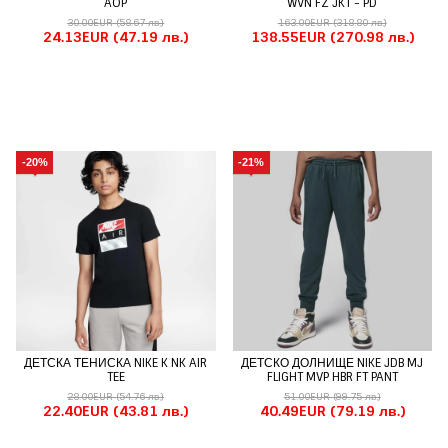
AOP
WVN FZ JKT - PD
30.00EUR
(58.67 лв.)
163.00EUR
(318.80 лв.)
24.13EUR
(47.19 лв.)
138.55EUR
(270.98 лв.)
-20%
-21%
ДЕТСКА ТЕНИСКА NIKE K NK AIR
ДЕТСКО ДОЛНИЩЕ NIKE JDB MJ
TEE
FLIGHT MVP HBR FT PANT
28.00EUR
(54.76 лв.)
51.00EUR
(99.75 лв.)
22.40EUR
(43.81 лв.)
40.49EUR
(79.19 лв.)