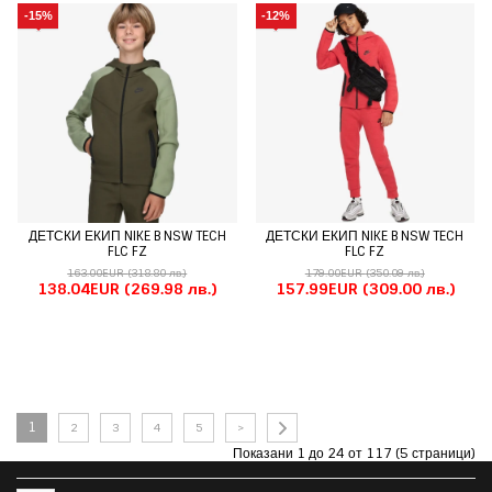
-15%
-12%
ДЕТСКИ ЕКИП NIKE B NSW TECH
ДЕТСКИ ЕКИП NIKE B NSW TECH
FLC FZ
FLC FZ
163.00EUR
(318.80 лв.)
179.00EUR
(350.09 лв.)
138.04EUR
(269.98 лв.)
157.99EUR
(309.00 лв.)
1
2
3
4
5
>
Показани 1 до 24 от 117 (5 страници)