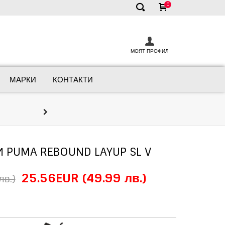
0
✕
МОЯТ ПРОФИЛ
МАРКИ
КОНТАКТИ
Онлайн Кон
Ние сме тук, за да ви помогнем д
 PUMA REBOUND LAYUP SL V
25.56EUR
(49.99 лв.)
лв.)