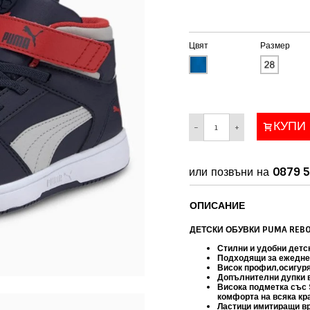
Цвят
Размер
КУПИ
−
+
или позвъни на
0879 5
ОПИСАНИЕ
ДЕТСКИ ОБУВКИ PUMA REBO
Стилни и удобни детс
Подходящи за ежедне
Висок профил,осигуря
Допълнителни дупки в 
Висока подметка със
комфорта на всяка кра
Ластици имитиращи връ