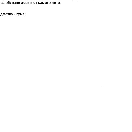
а обуване дори и от самото дете.
одметка - гума;