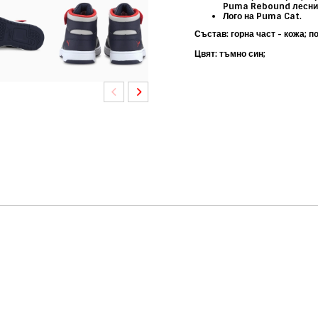
Puma Rebound лесни з
Лого на Puma Cat.
Състав: горна част - кожа; п
Цвят: тъмно син;