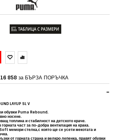
16 858
за БЪРЗА ПОРЪЧКА
-
UND LAYUP SL V
ки обувки Puma Rebound.
вно носене.
ващ топлина и стабилност на детското краче.
горната част за по-добра вентилация на крака.
Soft мемори стелка,с която ще се усети мекотата и
чка.
зки от горната страна и велкро лепенка, правят обувки