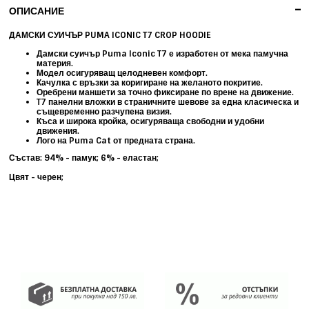
-
ОПИСАНИЕ
ДАМСКИ СУИЧЪР PUMA ICONIC T7 CROP HOODIE
Дамски суичър Puma Iconic T7 е изработен от мека памучна
материя.
Модел осигуряващ целодневен комфорт.
Качулка с връзки за коригиране на желаното покритие.
Оребрени маншети за точно фиксиране по врене на движение.
T7 панелни вложки в страничните шевове за една класическа и
същевременно разчупена визия.
Къса и широка кройка, осигуряваща свободни и удобни
движения.
Лого на Puma Cat от предната страна.
Състав: 94% - памук; 6% - еластан;
Цвят - черен;