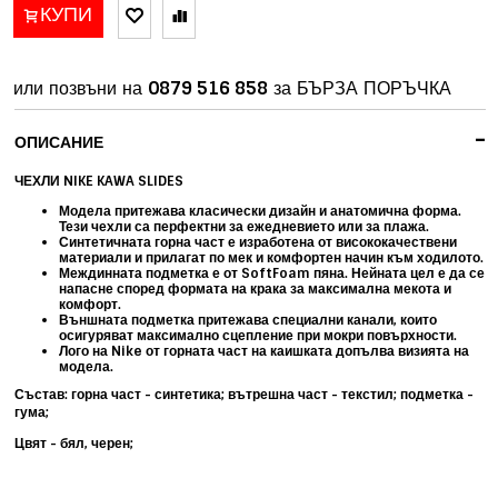
КУПИ
или позвъни на
0879 516 858
за БЪРЗА ПОРЪЧКА
-
ОПИСАНИЕ
ЧЕХЛИ NIKE KAWA SLIDES
Модела притежава класически дизайн и анатомична форма.
Тези чехли са перфектни за ежедневието или за плажа.
Синтетичната горна част е изработена от висококачествени
материали и прилагат по мек и комфортен начин към ходилото.
Междинната подметка е от SoftFoam пяна. Нейната цел е да се
напасне според формата на крака за максимална мекота и
комфорт.
Външната подметка притежава специални канали, които
осигуряват максимално сцепление при мокри повърхности.
Лого на Nike от горната част на каишката допълва визията на
модела.
Състав: горна част - синтетика; вътрешна част - текстил; подметка -
гума;
Цвят - бял, черен;