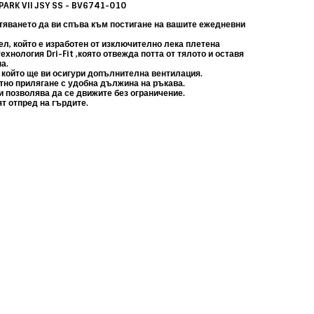
 PARK VII JSY SS - BV6741-010
тяването да ви спъва към постигане на вашите ежедневни
л, който е изработен от изключително лека плетена
ехнология Dri-Fit ,която отвежда потта от тялото и оставя
а.
 който ще ви осигури допълнителна вентилация.
ътно прилягане с удобна дължина на ръкава.
и позволява да се движите без ограничение.
т отпред на гърдите.