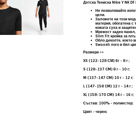
Детска Тениска Nike Y NK DF
Не позволявайте изпо
цели.
Заложете на този моде
материя, обогатена с т
кожата суха и защитен
Мрежест заден панел,
Slim Fit кройка за пл
Обло деколте, което в
Swoosh лого в бял цвя
Размери >>
XS (122-128 СМ) 6г - 8 г ;
S (128-137 CM) 8 г - 10 г;
M (137-147 CM) 10 г - 12 г;
L (147-158 CM) 12 г - 14 г ;
XL (158-170 CM) 14 г - 16 г;
Състав: 100% - полиестер;
Цвят - черен;