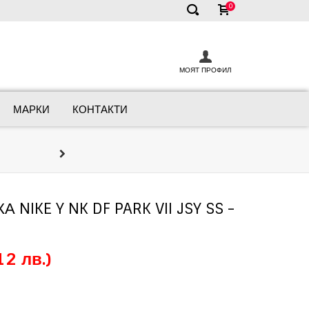
0
✕
МОЯТ ПРОФИЛ
МАРКИ
КОНТАКТИ
Онлайн Кон
Ние сме тук, за да ви помогнем д
NIKE Y NK DF PARK VII JSY SS -
12 лв.)