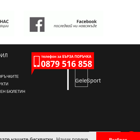
ФИЛ
ОРЪЧКИТЕ
GeleSport
УКТИ
ЕН БЮЛЕТИН
ПИШИ НИ
звате нашите бисквитки.
Научи повече.
Разбрах