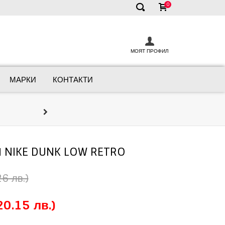
0
✕
МОЯТ ПРОФИЛ
МАРКИ
КОНТАКТИ
Онлайн Консулта
Ние сме тук, за да ви помогнем да нап
NIKE DUNK LOW RETRO
6 лв.)
20.15 лв.)