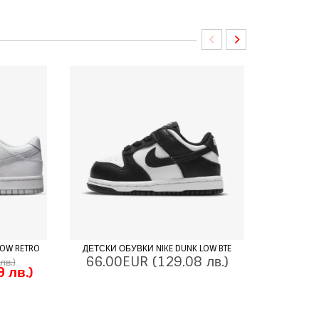
-30%
OW RETRO
ДЕТСКИ ОБУВКИ NIKE DUNK LOW BTE
МЪЖКИ ОБ
66.00EUR
(129.08 лв.)
лв.)
 лв.)
143
99.8