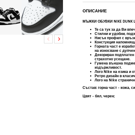
ОПИСАНИЕ
МЪЖКИ ОБУВКИ NIKE DUNK 
Те са тук за да Ви вп
Стилни и удобни, под
Нисък профил с връзк
Констукция напомняща 
Горната част е израб
на износване с дупчен
Декориран подплатен 
страхотно усещане.
Гумена външна подмет
издържливост.
Лого Nike на езика и о
Ретро дизайн в класич
Лого на Nike страничн
Състав: горна част - кожа, с
Цвят - бял, черен;