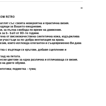
-
LOW RETRO
ечатлят със своята невероятна и практична визия.
ходящи за Вашето ежедневие.
и, за пълна свобода по време на движение.
за b- ball от 80-те години.
отена от висококачествена синтетична кожа, издържлива
и участъци за по-добра вентилация на крака.
език, които изглежда елегантен и същевременно Ви дава
ка с въртящи се кръгове, добавя сцепление и
тзад на петата.
ески цветове за една различна и отличаваща се визия.
о на двете обувки.
интетика; подметка - гума;