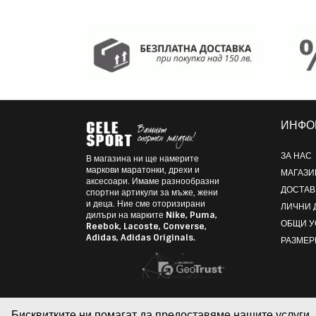
ИНФО
ЗА НАС
В магазина ни ще намерите
маркови маратонки, дрехи и
МАГАЗИ
аксесоари. Имаме разнообразни
ДОСТАВ
спортни артикули за мъже, жени
и деца. Ние сме оторизирани
ЛИЧНИ 
дилъри на марките
Nike, Puma,
ОБЩИ 
Reebok, Lacoste, Converse,
Adidas, Adidas Originals.
РАЗМЕР
Бисквитките ни помагат да предоставяме нашите услуги. 