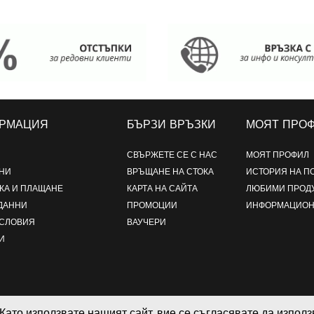
РМАЦИЯ
БЪРЗИ ВРЪЗКИ
МОЯТ ПРО
СВЪРЖЕТЕ СЕ С НАС
МОЯТ ПРОФИЛ
НИ
ВРЪЩАНЕ НА СТОКА
ИСТОРИЯ НА П
КА И ПЛАЩАНЕ
КАРТА НА САЙТА
ЛЮБИМИ ПРОД
ДАННИ
ПРОМОЦИИ
ИНФОРМАЦИОН
УСЛОВИЯ
ВАУЧЕРИ
И
Като използвате нашият сайт, вие се съгласявате да изпол