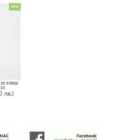
NEW
DF STRIDE
010
 лв.)