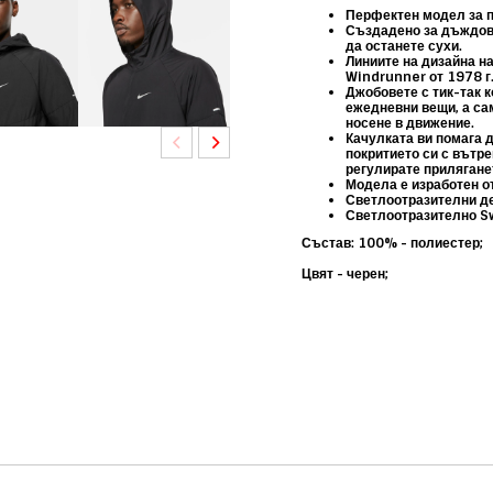
Перфектен модел за п
Създадено за дъждовн
да останете сухи.
Линиите на дизайна н
Windrunner от 1978 г
Джобовете с тик-так 
ежедневни вещи, а са
носене в движение.
Kачулката ви помага д
покритието си с вътре
регулирате прилягане
Модела е изработен о
Светлоотразителни де
Светлоотразително S
Състав: 100% - полиестер;
Цвят - черен;