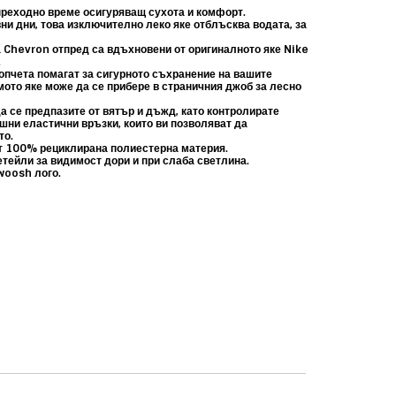
реходно време осигуряващ сухота и комфорт.
и дни, това изключително леко яке отблъсква водата, за
а Chevron отпред са вдъхновени от оригиналното яке Nike
.
копчета помагат за сигурното съхранение на вашите
мото яке може да се прибере в страничния джоб за лесно
а се предпазите от вятър и дъжд, като контролирате
шни еластични връзки, които ви позволяват да
то.
т 100% рециклирана полиестерна материя.
тейли за видимост дори и при слаба светлина.
woosh лого.