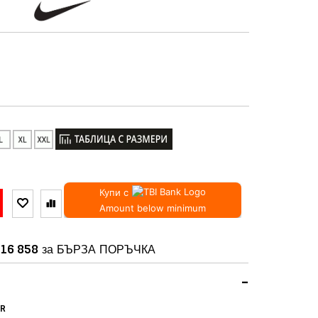
Купи с
Amount below minimum
16 858
за БЪРЗА ПОРЪЧКА
-
ER