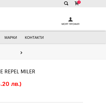
0
✕
МОЯТ ПРОФИЛ
МАРКИ
КОНТАКТИ
Онлайн Кон
Ние сме тук, за да ви помогнем д
 REPEL MILER
.20 лв.)