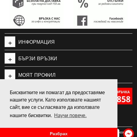
+
ИНФОРМАЦИЯ
+
БЪРЗИ ВРЪЗКИ
+
МОЯТ ПРОФИЛ
Бисквитките ни помагат да предоставяме
нашите услуги. Като използвате нашият
GeleSport
сайт, вие се съгласявате да използвате
нашите бисквитки.
Научи повече.
© 2026 GELE SPORT - Онлайн магазин за маркови маратонки, дрехи и
ПИШИ НИ
Разбрах