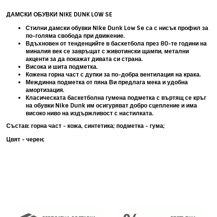
ДАМСКИ ОБУВКИ NIKE DUNK LOW SE
Стилни дамски обувки
Nike Dunk Low Se
са с нисък профил за
по-голяма свобода при движение.
Вдъхновен от тенденцийте в баскетбола през 80-те години на
миналия век се завръщат с животински щампи, метални
акценти за да покажат дивата си страна.
Висока и шита подметка.
Кожена горна част с дупки за по-добра вентилация на крака.
Междинна подметка от пяна Ви предлага мека и удобна
амортизация.
Класическата баскетболна гумена подметка с въртящ се кръг
на обувки Nike Dunk им
осигуряват добро сцепление и има
високо ниво на издържливост с настилката.
Състав: горна част - кожа, синтетика; подметка - гума;
Цвят - черен;