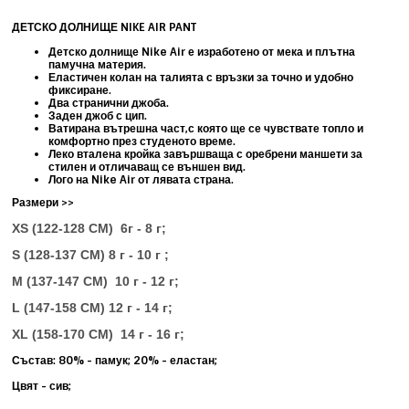
ДЕТСКО ДОЛНИЩЕ NIKE AIR PANT
Детско долнище Nike Air е изработено от мека и плътна
памучна материя.
Еластичен колан на талията с връзки за точно и удобно
фиксиране.
Два странични джоба.
Заден джоб с цип.
Ватирана вътрешна част,с която ще се чувствате топло и
комфортно през студеното време.
Леко вталена кройка завършваща с оребрени маншети за
стилен и отличаващ се външен вид.
Лого на Nike Air от лявата страна.
Размери >>
XS (122-128 СМ) 6г - 8 г;
S (128-137 CM) 8 г - 10 г ;
M (137-147 CM) 10 г - 12 г;
L (147-158 CM) 12 г - 14 г;
XL (158-170 CM) 14 г - 16 г;
Състав: 80% - памук; 20% - еластан;
Цвят - сив;