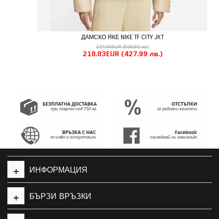
ДАМСКО ЯКЕ NIKE TF CITY JKT
274.00EUR
(535.90 лв.)
218.83EUR
(427.99 лв.)
+
ИНФОРМАЦИЯ
+
БЪРЗИ ВРЪЗКИ