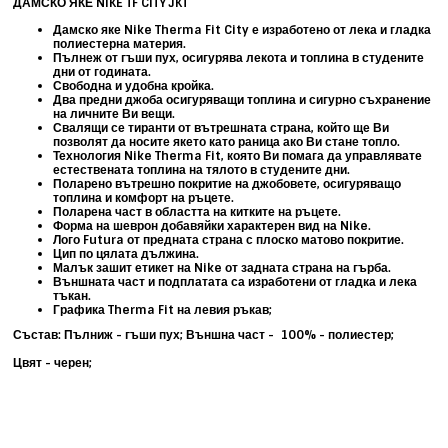
ДАМСКО ЯКЕ NIKE TF CITY JKT
Дамско яке Nike Therma Fit City е изработено от лека и гладка
полиестерна материя.
Пълнеж от гъши пух, осигурява лекота и топлина в студените
дни от годината.
Свободна и удобна кройка.
Два предни джоба осигуряващи топлина и сигурно съхранение
на личните Ви вещи.
Свалящи се тиранти от вътрешната страна, който ще Ви
позволят да носите якето като раница ако Ви стане топло.
Технология Nike Therma Fit, която Ви помага да управлявате
естествената топлина на тялото в студените дни.
Поларено вътрешно покритие на джобовете, осигуряващо
топлина и комфорт на ръцете.
Поларена част в областта на китките на ръцете.
Форма на шеврон добавяйки характерен вид на Nike.
Лого Futura от предната страна с плоско матово покритие.
Цип по цялата дължина.
Малък зашит етикет на Nike от задната страна на гърба.
Външната част и подплатата са изработени от гладка и лека
тъкан.
Графика Therma Fit на левия ръкав;
Състав: Пълниж - гъши пух; Външна част - 100% - полиестер;
Цвят - черен;