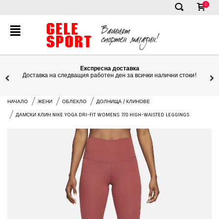
0
✕
Експресна доставка
Доставка на следващия работен ден за всички налични стоки!
НАЧАЛО
ЖЕНИ
ОБЛЕКЛО
ДОЛНИЩА / КЛИНОВЕ
ДАМСКИ КЛИН NIKE YOGA DRI-FIT WOMENS 7/8 HIGH-WAISTED LEGGINGS