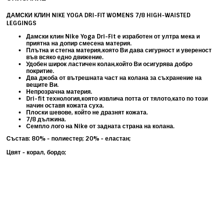
ДАМСКИ КЛИН NIKE YOGA DRI-FIT WOMENS 7/8 HIGH-WAISTED
LEGGINGS
Дамски клин Nike Yoga Dri-Fit е изработен от ултра мека и
приятна на допир смесена материя.
Плътна и стегна материя,която Ви дава сигурност и увереност
във всяко едно движение.
Удобен широк ластичен колан,който Ви осигурява добро
покритие.
Два джоба от вътрешната част на колана за съхранение на
вещите Ви.
Непрозрачна материя.
Dri-fit технология,която извлича потта от тялото,като по този
начин оставя кожата суха.
Плоски шевове, който не дразнят кожата.
7/8 дължина.
Семпло лого на Nike от задната страна на колана.
Състав: 80% - полиестер; 20% - еластан;
Цвят - корал, бордо;