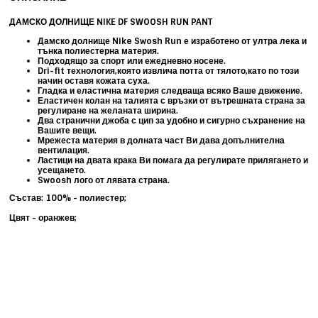
ДАМСКО ДОЛНИЩЕ NIKE DF SWOOSH RUN PANT
Дамско долнище Nike Swosh Run е изработено от ултра лека и
тънка полиестерна материя.
Подходящо за спорт или ежедневно носене.
Dri-fit технология,която извлича потта от тялото,като по този
начин оставя кожата суха.
Гладка и еластична материя следваща всяко Ваше движение.
Еластичен колан на талията с връзки от вътрешната страна за
регулиране на желаната ширина.
Два странични джоба с цип за удобно и сигурно съхранение на
Вашите вещи.
Мрежеста материя в долната част Ви дава допълнителна
вентилация.
Ластици на двата крака Ви помага да регулирате прилягането и
усещането.
Swoosh лого от лявата страна.
Състав: 100% - полиестер;
Цвят - оранжев;