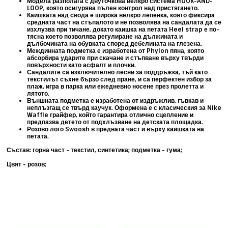
Модела разполага с
двуточкова велкро система HOOK-AND-
LOOP
, която осигурява пълен контрол над пристягането.
Каишката над свода е ш
ирока велкро лепенка, която фиксира
средната част на стъпалото и не позволява на сандалата да се
изхлузва при тичане, докато к
аишка на петата Heel strap е
по-
тясна което позволява регулиране на дължината и
дълбочината на обувката според дебелината на глезена.
Междинната подметка е изработена от Phylon пяна, която
абсорбира ударите при скачане и стъпване върху твърди
повърхности като асфалт и плочки.
Сандалите са изключително лесни за поддръжка, тъй като
текстилът съхне бързо след пране, и са перфектен избор за
плаж, игра в парка или ежедневно носене през пролетта и
лятото.
Външната подметка е изработена от издръжлив, гъвкав и
неплъзгащ се
твърд каучук
. Оформена е с класическия за Nike
Waffle грайфер
, който гарантира отлично сцепление и
предпазва детето от подхлъзване на детската площадка.
Розово лого Swoosh в предната част и върху каишката на
петата.
Състав: горна част - текстил, синтетика; подметка - гума;
Цвят - розов;