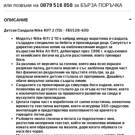
или позвъни на
0879 516 858
за БЪРЗА ПОРЪЧКА
-
ОПИСАНИЕ
Детски Сандали Nike RIFT 2 (TD) - FB5528-600
Моделът
Nike Rift 2 TD
е хибрид между маратонка и сандала,
създаден специално за бебета и прохождащи деца. Силуетът е
директно умалено копие на емблематичния модел за
възрастни
Nike Air Rift
, дебютирал през 1996 г. и вдъхновен
от кенийските бегачи на дълги разстояния, които тренират
боси.
За разлика от версията за големи, която има ясно изразен
разрязан палец, детската версия е със
заоблена предна част
без физическо разделение на пръстите отвътре
, за да
предпази нежните детски стъпала от протриване. Дизайнът
обаче визуално запазва същата линия.
Сандалите са проектирани да симулира
босо ходене, което
позволява на детското стъпало да се огъва естествено, което
е изключително важно за правилното развитие на свода и
мускулите при прохождане.
Цялата горна част е изработена от силно еластична, олекотена
мрежеста текстилна материя, което
осигурява 360-градусова
вентилация и предотвратява изпотяването на крачето в
горещите летни дни.
Ръбовете около глезена и петата са подплатени с мек,
разтеглив неопренов текстил, който не позволява впиване в
кожата или образуване на мазоли, дори когато обувката се
носи без чорап.