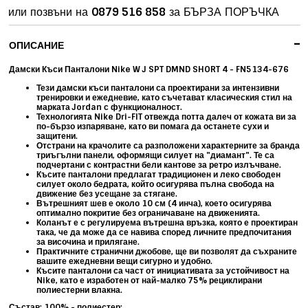
или позвъни на
0879 516 858
за БЪРЗА ПОРЪЧКА
-
ОПИСАНИЕ
Дамски Къси Панталони Nike W J SPT DMND SHORT 4 - FN5134-676
Тези дамски къси панталони са проектирани за интензивни
тренировки и ежедневие, като съчетават класическия стил на
марката Jordan с функционалност.
Технологията Nike Dri-FIT отвежда потта далеч от кожата ви за
по-бързо изпаряване, като ви помага да останете сухи и
защитени.
Отстрани на крачолите са разположени характерните за бранда
триъгълни панели, оформящи силует на "диамант". Те са
подчертани с контрастни бели кантове за ретро излъчване.
Късите панталони предлагат традиционен и леко свободен
силует около бедрата, който осигурява пълна свобода на
движение без усещане за стягане.
Вътрешният шев е около
10 см (4 инча)
, което осигурява
оптимално покритие без ограничаване на движенията.
Коланът е с регулируема вътрешна връзка, която е проектиран
така, че да може да се навива според личните предпочитания
за височина и прилягане.
Практичните странични джобове, ще ви позволят да съхраните
вашите ежедневни вещи сигурно и удобно.
Късите панталони са част от инициативата за устойчивост на
Nike, като е изработен от най-малко
75% рециклирани
полиестерни влакна.
Състав: 100% - полиестер;