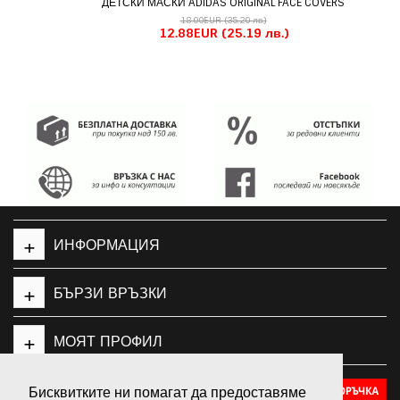
ДЕТСКИ МАСКИ ADIDAS ORIGINAL FACE COVERS
18.00EUR
(35.20 лв.)
12.88EUR
(25.19 лв.)
+
ИНФОРМАЦИЯ
+
БЪРЗИ ВРЪЗКИ
+
МОЯТ ПРОФИЛ
Бисквитките ни помагат да предоставяме