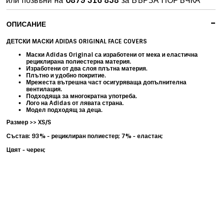
или позвъни на
0879 516 858
за БЪРЗА ПОРЪЧКА
-
ОПИСАНИЕ
ДЕТСКИ МАСКИ ADIDAS ORIGINAL FACE COVERS
Маски Adidas Original са изработени от мека и еластична
рециклирана полиестерна материя.
Изработени от два слоя плътна материя.
Плътно и удобно покритие.
Мрежеста вътрешна част осигуряваща допълнителна
вентилация.
Подходяща за многократна употреба.
Лого на Adidas от лявата страна.
Модел подходящ за деца.
Размер >> XS/S
Състав: 93% - рециклиран полиестер; 7% - еластан;
Цвят - черен;