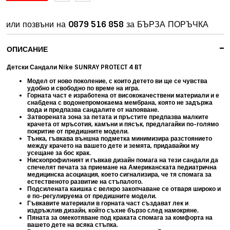
или позвъни на
0879 516 858
за БЪРЗА ПОРЪЧКА
-
ОПИСАНИЕ
Детски Сандали Nike SUNRAY PROTECT 4 BT
Модел от ново поколение, с които детето ви ще се чувства
удобно и свободно по време на игра.
Горната част е изработена от висококачествени материали и е
снабдена с водонепромокаема мембрана, която не задържа
вода и предпазва сандалите от напояване.
Затворената зона за петата и пръстите предпазва малките
крачета от мръсотия, камъни и пясък, предлагайки по-голямо
покритие от предишните модели.
Тънка, гъвкава външна подметка минимизира разстоянието
между крачето на вашето дете и земята, придавайки му
усещане за бос крак.
Нископрофилният и гъвкав дизайн помага на тези сандали да
спечелят печата за приемане на Американската педиатрична
медицинска асоциация, което сигнализира, че тя спомага за
естественото развитие на стъпалото.
Подсилената каишка с велкро закопчаване се отваря широко и
е по-регулируема от предишните модели.
Гъвкавите материали в горната част създават лек и
издръжлив дизайн, който съхне бързо след намокряне.
Пяната за омекотяване под краката спомага за комфорта на
вашето дете на всяка стъпка.