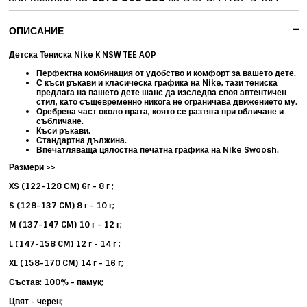
-
ОПИСАНИЕ
Детска Тениска Nike K NSW TEE AOP
Перфектна комбинация от удобство и комфорт за вашето дете.
С къси ръкави и класическа графика на Nike, тази тениска
предлага на вашето дете шанс да изследва своя автентичен
стил, като същевременно никога не ограничава движението му.
Оребрена част около врата, която се разтяга при обличане и
събличане.
Къси ръкави.
Стандартна дължина.
Впечатляваща цялостна печатна графика на Nike Swoosh.
Размери >>
XS (122-128 СМ) 6г - 8 г ;
S (128-137 CM) 8 г - 10 г;
M (137-147 CM) 10 г - 12 г;
L (147-158 CM) 12 г - 14 г ;
XL (158-170 CM) 14 г - 16 г;
Състав: 100% - памук;
Цвят - черен;