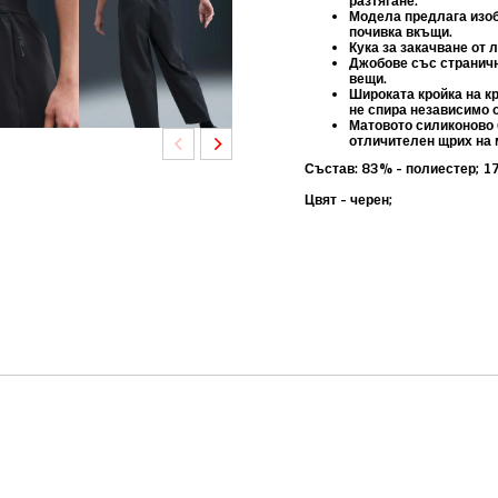
разтягане.
Модела предлага изоб
почивка вкъщи.
Кука за закачване от 
Джобове със страничн
вещи.
Широката кройка на к
не спира независимо 
Матовото силиконово 
отличителен щрих на 
Състав: 83% - полиестер; 17
Цвят - черен;