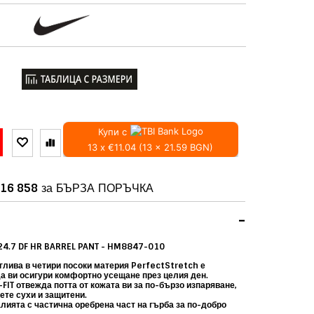
Купи с
13 x €11.04 (13 x 21.59 BGN)
16 858
за БЪРЗА ПОРЪЧКА
-
24.7 DF HR BARREL PANT - HM8847-010
глива в четири посоки материя PerfectStretch е
да ви осигури комфортно усещане през целия ден.
-FIT отвежда потта от кожата ви за по-бързо изпаряване,
ете сухи и защитени.
лията с частична оребрена част на гърба за по-добро