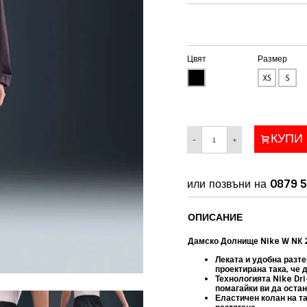
Цвят
Размер
КУПИ
−
+
или позвъни на
0879 5
ОПИСАНИЕ
Дамско Долнище Nike W NK 
Леката и удобна разте
проектирана така, че 
Технологията Nike Dri
помагайки ви да остан
Еластичен колан на та