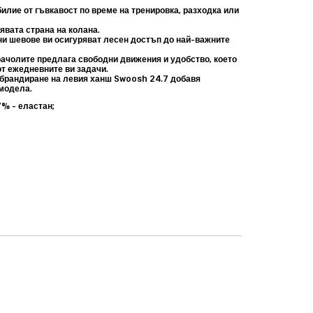
илие от гъвкавост по време на тренировка, разходка или
лявата страна на колана.
и шевове ви осигуряват лесен достъп до най-важните
рачолите предлага свободни движения и удобство, което
от ежедневните ви задачи.
брандиране на левия ханш Swoosh 24.7 добавя
модела.
% - еластан;