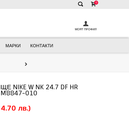
0
✕
МОЯТ ПРОФИЛ
МАРКИ
КОНТАКТИ
Онлайн Кон
Ние сме тук, за да ви помогнем д
Е NIKE W NK 24.7 DF HR
 HM8847-010
4.70 лв.)