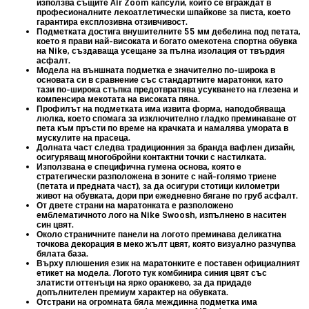
използва същите Air Zoom капсули, които се вграждат в
професионалните лекоатлетически шпайкове за писта, което
гарантира експлозивна отзивчивост.
Подметката достига внушителните
55 мм
дебелина под петата,
което я прави най-високата и богато омекотена спортна обувка
на Nike, създаваща усещане за пълна изолация от твърдия
асфалт.
Модела на външната подметка е значително по-широка в
основата си в сравнение със стандартните маратонки, като
тази по-широка стъпка предотвратява усукването на глезена и
компенсира мекотата на високата пяна.
Профилът на подметката има извита форма, наподобяваща
люлка, което спомага за изключително гладко преминаване от
пета към пръсти по време на крачката и намалява умората в
мускулите на прасеца.
Долната част следва традиционния за бранда вафлен дизайн,
осигуряващ многобройни контактни точки с настилката.
Използвана е специфична гумена основа, която е
стратегически разположена в зоните с най-голямо триене
(петата и предната част), за да осигури стотици километри
живот на обувката, дори при ежедневно бягане по груб асфалт.
От двете страни на маратонката е разположено
емблематичното лого на Nike Swoosh, изпълнено в наситен
син цвят
.
Около страничните панели на логото преминава деликатна
точкова декорация в меко жълт цвят, която визуално разчупва
бялата база.
Върху плюшения език на маратонките е поставен официалният
етикет на модела. Логото тук комбинира синия цвят със
златисти оттенъци на
ярко оранжево
, за да придаде
допълнителен премиум характер на обувката.
Отстрани на огромната бяла междинна подметка има