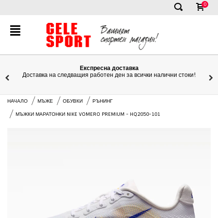
0
✕
спресна доставка
Он
работен ден за всички налични стоки!
Ние сме тук, за да ви п
НАЧАЛО
МЪЖЕ
ОБУВКИ
РЪНИНГ
МЪЖКИ МАРАТОНКИ NIKE VOMERO PREMIUM - HQ2050-101