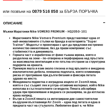
или позвъни на
0879 516 858
за БЪРЗА ПОРЪЧКА
-
ОПИСАНИЕ
Мъжки Маратонки Nike VOMERO PREMIUM - HQ2050-101
Маратонките
Nike Vomero Premium
представляват една от
най-иновативните стъпки на бранда в категорията
"Super
Trainer"
. Моделът е проектиран с цел да предложи екстремно
количество омекотяване, без да прави компромис със
стабилността и динамиката.
Горната част е изработена от фино тъкана мрежа, която е
разделена на зони – по-отворена и перфорирана над пръстите
за максимална вентилация и по-плътна отстрани за структурна
подкрепа на краката.
Премиум яката и език около глезена и под връзките е внедрена
изключително дебела, плюшена подплата, която елиминира
риска от протриване при дълги бягания и фиксира петата
здраво на място.
Междинната подметка е изградена изцяло от
ZoomX
пяна,
която е със същият лек и ултра-отзивчив материал, който Nike
използва в състезателните си модели. Пяната абсорбира
удара при приземяване и веднага се разширява, за да изтласка
крака напред.
Вътре в ZoomX пяната са интегрирани
две самостоятелни
въздушни възглавници Air Zoom
– една под петата и една в
предната част на стъпалото. Любопитен факт е, че Nike