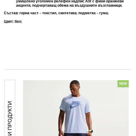
умишлено уголемен релефен надпис
AIR
с фини оранжеви
акценти, подчертаващ обема на въздушните възглавници.
Състав: горна част - текстил, синтетика; подметка - гума;
Цвят: бял;
NEW
ПОДОБНИ ПРОДУКТИ