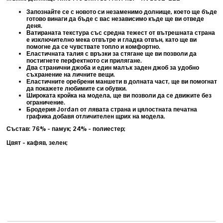
Запознайте се с новото си незаменимо долнище, което ще бъде
готово винаги да бъде с вас независимо къде ще ви отведе
деня.
Ватираната текстура със средна тежест от вътрешната страна
е изключително мека отвътре и гладка отвън, като ще ви
помогне да се чувствате топло и комфортно.
Еластичната талия с връзки за стягане ще ви позволи да
постигнете перфектното си прилягане.
Два странични джоба и един малък заден джоб за удобно
съхранение на личните вещи.
Еластичните оребрени маншети в долната част, ще ви помогнат
да покажете любимите си обувки.
Широката кройка на модела, ще ви позволи да се движите без
ограничение.
Бродерия Jordan от лявата страна и цялостната печатна
графика добавя отличителен щрих на модела.
Състав: 76% - памук; 24% - полиестер;
Цвят - кафяв, зелен;