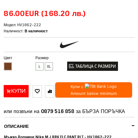
86.00EUR
(168.20 лв.)
Модел: HV1862-222
Наличност:
В наличност
Цвят
Размер
Купи с
КУПИ
Amount below minimum
или позвъни на
0879 516 858
за БЪРЗА ПОРЪЧКА
-
ОПИСАНИЕ
Мъжко Долнище Nike M J BRK FLC PANT RLT - HV1862-222