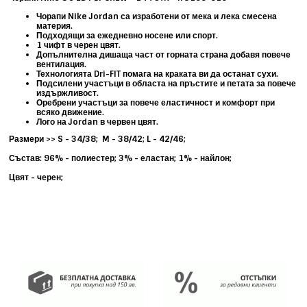
Чорапи Nike Jordan са изработени от мека и лека смесена
материя.
Подходящи за ежедневно носене или спорт.
1 чифт в черен цвят.
Допълнителна дишаща част от горната страна добавя повече
вентилация.
Технологията Dri-FIT помага на краката ви да останат сухи.
Подсилени участъци в областа на пръстите и петата за повече
издържливост.
Оребрени участъци за повече еластичност и комфорт при
всяко движение.
Лого на Jordan в червен цвят.
Размери >> S - 34/38; M - 38/42; L - 42/46;
Състав: 96% - полиестер; 3% - еластан; 1% - найлон;
Цвят - черен;