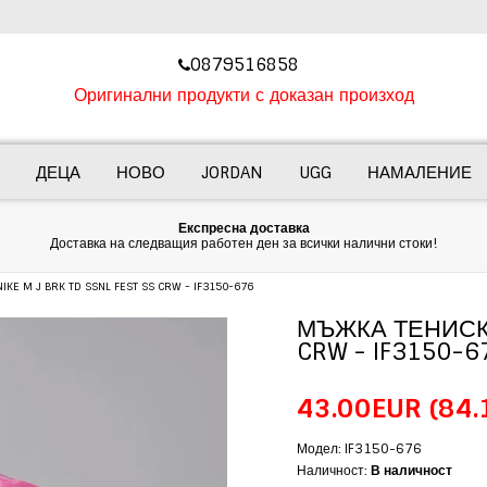
‎0879516858
Оригинални продукти с доказан произход
ДЕЦА
НОВО
JORDAN
UGG
НАМАЛЕНИЕ
Експресна доставка
Доставка на следващия работен ден за всички налични стоки!
E M J BRK TD SSNL FEST SS CRW - IF3150-676
МЪЖКА ТЕНИСКА 
CRW - IF3150-6
43.00EUR
(84.
Модел: IF3150-676
Наличност:
В наличност