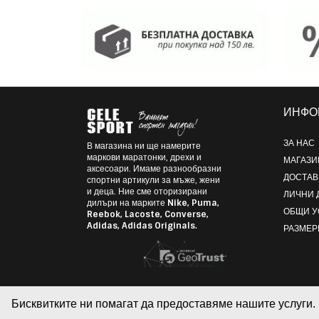
ИНФО
ЗА НАС
В магазина ни ще намерите
маркови маратонки, дрехи и
МАГАЗИ
аксесоари. Имаме разнообразни
ДОСТАВ
спортни артикули за мъже, жени
и деца. Ние сме оторизирани
ЛИЧНИ 
дилъри на марките
Nike, Puma,
ОБЩИ 
Reebok, Lacoste, Converse,
Adidas, Adidas Originals.
РАЗМЕР
Бисквитките ни помагат да предоставяме нашите услуги. 
© 2026 GELE SPORT - Онлайн магазин за маркови маратонки