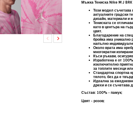
Мъжка Тениска Nike M J BRK
Този модел съчетава в
актуалните градски т
дизайн, материали и 
Тениската се отличав
като в центъра на гъ
цвят.
Благодарение на спец
бройка има
уникално 
напълно индивидуале
Около врата има ореб
многократни изпирани
Къси ръкави, осигуря
Изработена е от
100% 
изключително приятна
за топлите месеци ил
Стандартна спортна к
тялото, без да е твър
Идеална за ежедневно 
дрехи и се съчетава д
Състав: 100% - памук;
Цвят - розов;