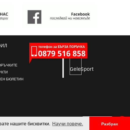
ФИЛ
ОРЪЧКИТЕ
GeleSport
УКТИ
ЕН БЮЛЕТИН
ПИШИ НИ
звате нашите бисквитки.
Научи повече.
Разбрах