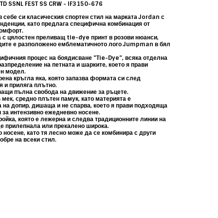
 TD SSNL FEST SS CRW - IF3150-676
 себе си класическия спортен стил на марката Jordan с
енденции, като предлага специфична комбинация от
комфорт.
а с цялостен
преливащ tie-dye принт
в розови нюанси,
рдите е разположено емблематичното лого
Jumpman
в бял
ифичния процес на боядисване "Tie-Dye", всяка отделна
разпределение на петната
и шарките, което я прави
н модел.
рена кръгла яка, която запазва формата си след
я и приляга плътно.
ващи пълна свобода на движение за ръцете.
мек, средно плътен памук, като
материята е
 на допир, дишаща и не спарва, което я прави подходяща
и за интензивно ежедневно носене.
ройка, която е лежерна и следва традиционните линии на
де прилепнала или прекалено широка.
носене, като тя лесно може да се комбинира с други
обре на всеки стил.