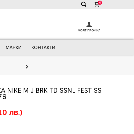
0
✕
МОЯТ ПРОФИЛ
МАРКИ
КОНТАКТИ
Онлайн Кон
Ние сме тук, за да ви помогнем д
NIKE M J BRK TD SSNL FEST SS
76
10 лв.)