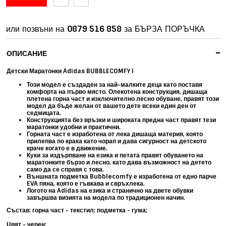
или позвъни на
0879 516 858
за БЪРЗА ПОРЪЧКА
-
ОПИСАНИЕ
Детски Маратонки Adidas BUBBLECOMFY I
Този модел е създаден за най-малките деца като поставя
комфорта на първо място. Олекотена конструкция, дишаща
плетена горна част и изключително лесно обуване, правят този
модел да бъде желан от вашето дете всеки един ден от
седмицата.
Конструкцията без връзки и широката предна част правят тези
маратонки удобни и практични.
Горната част е изработена от лека дишаща материя, която
прилепва по крака като чорап и дава сигурност на детското
краче когато е в движение.
Куки за издърпване на езика и петата правят обуването на
маратонките бързо и лесно, като дава възможност на детето
само да се справя с това.
Външната подметка Bubblecomfy е изработена от едно парче
EVA пяна, която е гъвкава и свръхлека.
Логото на Adidas на езика и странично на двете обувки
завършва визията на модела по традиционен начин.
Състав: горна част - текстил; подметка - гума;
Цвят - черен;