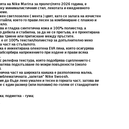
ята на Nike Marina за
пролет/лято 2026 година,
е
ху минималистичния стил, лекотата и ежедневното
реме.
жен светлозелен ( мента ) цвят, като се залага на изчистен
тайли, което го прави лесен за комбиниране с плажно и
кло.
ава и гладка
синтетична кожа
и 100% полиестер, а
 дебела и стабилна, за да не се прегъва, и е проектирана
ява триене или притискане между пръстите.
е от 100% текстил/полиестер за допълнително меко
а част на стъпалото.
ка е инжектирана олекотена
EVA пяна, която
осигурява
 абсорбира напрежението при ходене и прави всяка
.
с релефна текстура, която подобрява сцеплението с
ратява подхлъзване по мокри повърхности (около
.
ична част на широката каишка е разположена малка,
емблематичната „запетая“
Nike Swoosh.
ия да бъде
леко умален и тесен
в горната част, затова ви
те
с един размер (или половин) по-голям
от стандартните
ка; подметка - гума;
;