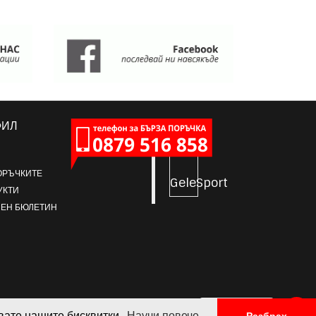
ФИЛ
ОРЪЧКИТЕ
GeleSport
УКТИ
ЕН БЮЛЕТИН
ПИШИ НИ
звате нашите бисквитки.
Научи повече.