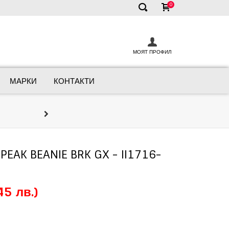
0
✕
МОЯТ ПРОФИЛ
МАРКИ
КОНТАКТИ
Онлайн Кон
Ние сме тук, за да ви помогнем д
PEAK BEANIE BRK GX - II1716-
45 лв.)