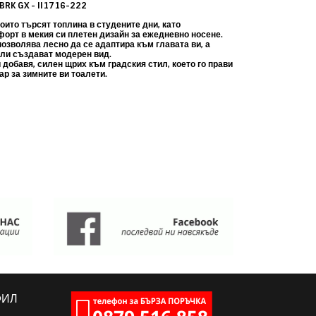
BRK GX - II1716-222
които търсят топлина в студените дни,
като
орт в мекия си плетен дизайн за ежедневно носене.
озволява лесно да се адаптира към главата ви, а
ли създават модерен вид.
добавя, силен щрих към градския стил,
което го прави
р за зимните ви тоалети.
ФИЛ