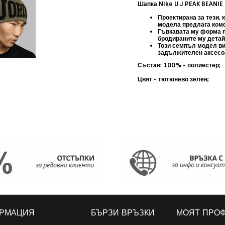
Шапка Nike U J PEAK BEANIE 
Проектирана за тези, 
модела
предлага комф
Гъвкавата му форма п
бродираните му детай
Този
семпъл модел ви 
задължителен аксесоа
Състав: 100% - полиестер;
Цвят - тютюнево зелен;
РМАЦИЯ
БЪРЗИ ВРЪЗКИ
МОЯТ ПРО