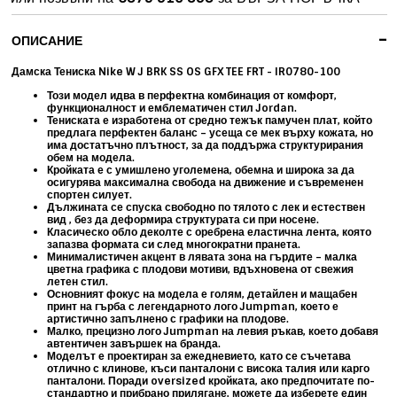
-
ОПИСАНИЕ
Дамска Тениска Nike W J BRK SS OS GFX TEE FRT - IR0780-100
Този модел идва в перфектна комбинация от комфорт,
функционалност и емблематичен стил Jordan.
Тениската е изработена от средно тежък памучен плат, който
предлага перфектен баланс – усеща се мек върху кожата, но
има достатъчно плътност, за да поддържа структурирания
обем на модела.
Кройката е с умишлено уголемена, обемна и широка за да
осигурява максимална свобода на движение и съвременен
спортен силует.
Дължината се спуска свободно по тялото с лек и естествен
вид , без да деформира структурата си при носене.
Класическо обло деколте с оребрена еластична лента, която
запазва формата си след многократни пранета.
Минималистичен акцент в лявата зона на гърдите – малка
цветна графика с плодови мотиви, вдъхновена от свежия
летен стил.
Основният фокус на модела е голям, детайлен и мащабен
принт на гърба с легендарното лого
Jumpman
, което е
артистично запълнено с графики на плодове.
Малко, прецизно лого Jumpman на левия ръкав, което добавя
автентичен завършек на бранда.
Моделът е проектиран за ежедневието, като се съчетава
отлично с клинове, къси панталони с висока талия или карго
панталони. Поради oversized кройката, ако предпочитате по-
стандартно и прибрано прилягане, можете да изберете един