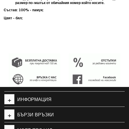
размер по-малък от обичайния номер който носите
.
Състав: 100% - памук;
Цвят - бял;
+
ИНФОРМАЦИЯ
+
БЪРЗИ ВРЪЗКИ