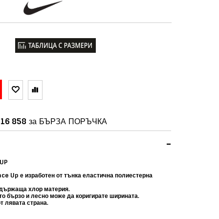
16 858
за БЪРЗА ПОРЪЧКА
-
 UP
ace Up е изработен от тънка еластична полиестерна
държаща хлор материя.
то бързо и лесно може да коригирате ширината.
т лявата страна.