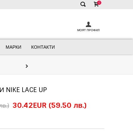
0
✕
МОЯТ ПРОФИЛ
МАРКИ
КОНТАКТИ
Онлайн Кон
Ние сме тук, за да ви помогнем д
 NIKE LACE UP
30.42EUR
(59.50 лв.)
лв.)