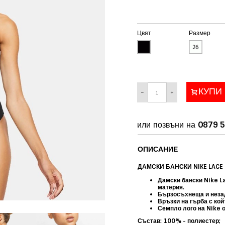
Цвят
Размер
КУПИ
−
+
или позвъни на
0879 5
ОПИСАНИЕ
ДАМСКИ БАНСКИ NIKE LACE
Дамски бански Nike L
материя.
Бързосъхнеща и неза
Връзки на гърба с кой
Семпло лого на Nike о
Състав: 100% - полиестер;