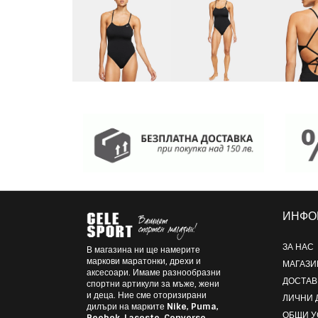
ИНФО
ЗА НАС
В магазина ни ще намерите
маркови маратонки, дрехи и
МАГАЗИ
аксесоари. Имаме разнообразни
ДОСТАВ
спортни артикули за мъже, жени
и деца. Ние сме оторизирани
ЛИЧНИ 
дилъри на марките
Nike, Puma,
ОБЩИ 
Reebok, Lacoste, Converse,