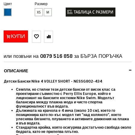
Цвят
Размер
КУПИ
или позвъни на
0879 516 858
за БЪРЗА ПОРЪЧКА
-
ОПИСАНИЕ
Детски Бански Nike 4 VOLLEY SHORT - NESSG802-434
Семпли, но стилни тези детски бански от висок клас са
проектирани съвместно с Perry Ellis Europe, който е
лицензиант на банските костюми Nike Swim. Моделът
балансира между плажна мода и чисто спортна
функционалност във водата.
Дължината на крачола е
4 инча (около 10 см), което го
позиционира като по-къс модел тип "над коляното", което
улеснява бягането, плуването и активните движения на плажа
и във водата.
Стандартна кройка, която о
сигурява достатъчно свобода около
бедрата, като не прилепва плътно.