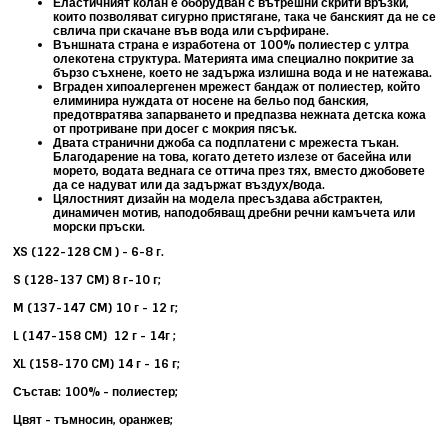
Еластичният колан е оборудван с
вътрешни скрити връзки,
които
позволяват сигурно пристягане, така че банският да не се
свлича при скачане във вода или сърфиране.
Външната страна е изработена от
100% полиестер с ултра
олекотена структура. Материята има специално покритие за
бързо съхнене, което не
задържа излишна вода и не натежава.
Вграден
хипоалергенен мрежест бандаж
от полиестер, който
елиминира нуждата от носене на бельо под банския,
предотвратява запарването и предпазва нежната детска кожа
от протриване при досег с мокрия пясък.
Двата странични джоба са подплатени с мрежеста тъкан.
Благодарение на това, когато детето излезе от басейна или
морето, водата веднага се оттича през тях, вместо джобовете
да се надуват или да задържат въздух/вода.
Цялостният дизайн на модела пресъздава абстрактен,
динамичен мотив, наподобяващ дребни речни камъчета или
морски пръски.
XS (122-128 СМ ) - 6-8 г.
S (128-137 CM) 8 г-10 г;
M (137-147 CM) 10 г - 12 г;
L (147-158 CM) 12 г - 14г ;
XL (158-170 CM) 14 г - 16 г;
Състав: 100% - полиестер;
Цвят - тъмносин, оранжев;