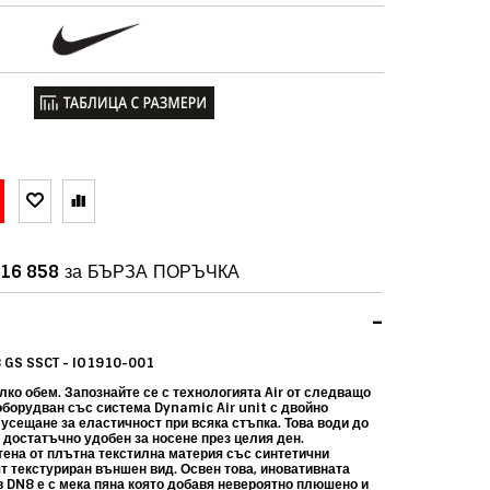
16 858
за БЪРЗА ПОРЪЧКА
-
 GS SSCT - IO1910-001
ко обем. Запознайте се с технологията Air от следващо
оборудван със система Dynamic Air unit с двойно
усещане за еластичност при всяка стъпка. Това води до
 достатъчно удобен за носене през целия ден.
тена от плътна текстилна материя със синтетични
т текстуриран външен вид. Освен това, иновативната
в DN8 е с мека пяна която добавя невероятно плюшено и