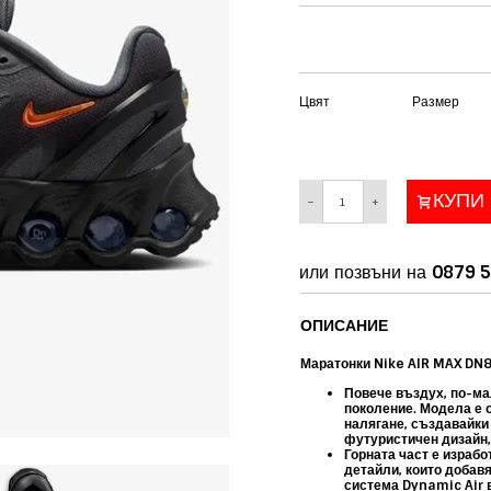
Цвят
Размер
КУПИ
−
+
или позвъни на
0879 5
ОПИСАНИЕ
Маратонки Nike AIR MAX DN8
Повече въздух, по-мал
поколение. Модела е 
налягане, създавайки 
футуристичен дизайн,
Горната част е израбо
детайли, които добавя
система
Dynamic Air 