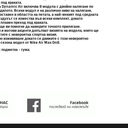
под краката.
а
Dynamic Air включва 8 модула с двойно налягане по
дилото. Всеки модул е на различно ниво на налягане,
оставен в областта на петата, а най-мекият под средната
ъздухът се измества във всеки комплект, докато
 плавен преход под краката.
ще ви помогне да намерите точното прилягане.
 и матови акценти допълват визията на модела, които ще
тите с невероятна спортна визия.
но изживяване докато се движите с този невероятно
 сезона модел от Nike Air Max Dn8.
; подметка - гума;