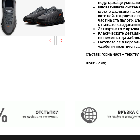
поддържащо усещане 
Иновативната систем
цялата дължина на хо
като най-твърдият е п
част на стъпалото. В
стъпвате, създавайки
Затварянето с връзки 
Класическите детайли
ви помогнат да заблес
Потопете се в нереал
удобен и практичен за
Състав: горна част - текстил
Цвят - сив;