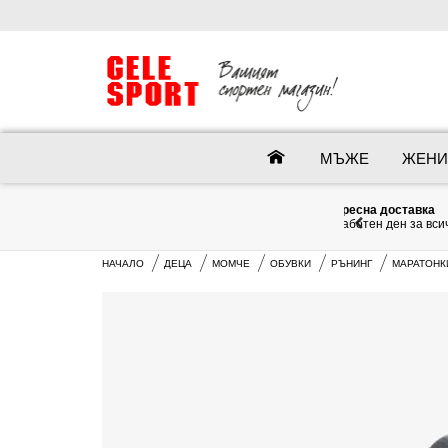
МЪЖЕ
ЖЕНИ
спресна доставка
 работен ден за всички налични стоки!
НАЧАЛО
ДЕЦА
МОМЧЕ
ОБУВКИ
РЪНИНГ
МАРАТОНКИ 