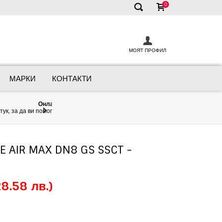
0
✕
МОЯТ ПРОФИЛ
МАРКИ
КОНТАКТИ
Прег
За да сме напълно сигурни,
 AIR MAX DN8 GS SSCT -
8.58 лв.)