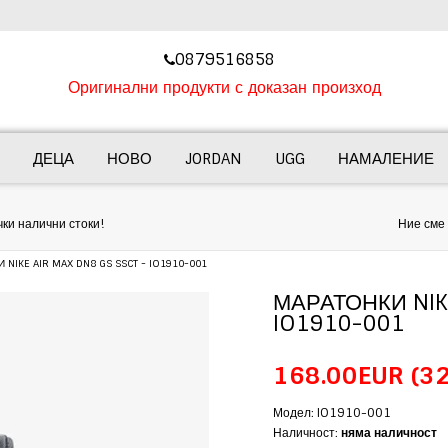
‎0879516858
Оригинални продукти с доказан произход
ДЕЦА
НОВО
JORDAN
UGG
НАМАЛЕНИЕ
Онлайн Консултант
Ние сме тук, за да ви помогнем да направите най-добрия избор.
NIKE AIR MAX DN8 GS SSCT - IO1910-001
МАРАТОНКИ NIKE
IO1910-001
168.00EUR
(32
Модел: IO1910-001
Наличност:
няма наличност