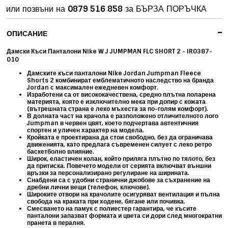
или позвъни на
0879 516 858
за БЪРЗА ПОРЪЧКА
-
ОПИСАНИЕ
Дамски Къси Панталони Nike W J JUMPMAN FLC SHORT 2 - IR0387-
010
Дамските къси панталони Nike
Jordan Jumpman Fleece
Shorts 2
комбинират емблематичното наследство на бранда
Jordan с максимален ежедневен комфорт.
Изработени са от висококачествена, средно плътна
поларена
м
атерията, която е изключително мека при допир с кожата
(вътрешната страна е леко мъхеста за по-голям комфорт).
В долната част на крачола е разположено отличителното лого
Jumpman
в червен цвят, което подчертава автентичния
спортен и уличен характер на модела.
Кройката е проектирана да стои свободно, без да ограничава
движенията, като предлага съвременен силует с леко ретро
баскетболно влияние.
Широк, еластичен колан, който приляга плътно по тялото, без
да притиска. Повечето модели от серията включват
външни
връзки
за персонализирано регулиране на ширината.
Снабдени са с удобни странични джобове за съхранение на
дребни лични вещи (телефон, ключове).
Широките отвори на крачолите осигуряват вентилация и пълна
свобода на краката при ходене, бягане или почивка.
Смесването на памук с полиестер гарантира, че късите
панталони запазват формата и цвета си дори след многократни
пранета в пералня.