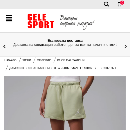
0
✕
Експресна доставка
Доставка на следващия работен ден за всички налични стоки!
НАЧАЛО
ЖЕНИ
ОБЛЕКЛО
КЪСИ ПАНТАЛОНИ
ДАМСКИ КЪСИ ПАНТАЛОНИ NIKE W J JUMPMAN FLC SHORT 2 - IR0387-371