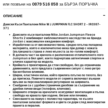
или позвъни на
0879 516 858
за БЪРЗА ПОРЪЧКА
-
ОПИСАНИЕ
Дамски Къси Панталони Nike W J JUMPMAN FLC SHORT 2 - IR0387-
371
Дамските къси панталони Nike
Jordan Jumpman Fleece
Shorts 2
комбинират емблематичното наследство на бранда
Jordan с максимален ежедневен комфорт.
Изработени са от висококачествена, средно плътна
поларена
м
атерията, която е изключително мека при допир с кожата
(вътрешната страна е леко мъхеста за по-голям комфорт).
В долната част на крачола е разположено отличителното лого
Jumpman
в бял цвят, което подчертава автентичния спортен и
уличен характер на модела.
Кройката е проектирана да стои свободно, без да ограничава
движенията, като предлага съвременен силует с леко ретро
баскетболно влияние.
Широк, еластичен колан, който приляга плътно по тялото, без
да притиска. Повечето модели от серията включват
външни
връзки
за персонализирано регулиране на ширината.
Снабдени са с удобни странични джобове за съхранение на
дребни лични вещи (телефон, ключове).
Широките отвори на крачолите осигуряват вентилация и пълна
свобода на краката при ходене, бягане или почивка.
Смесването на памук с полиестер гарантира, че късите
панталони запазват формата и цвета си дори след многократни
пранета в пералня.